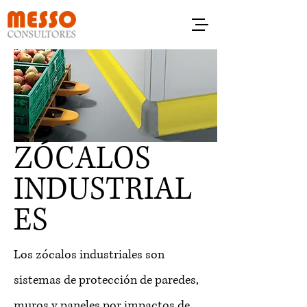
ZÓCALOS
INDUSTRIAL
ES
Los zócalos industriales son
sistemas de protección de paredes,
muros y paneles por impactos de